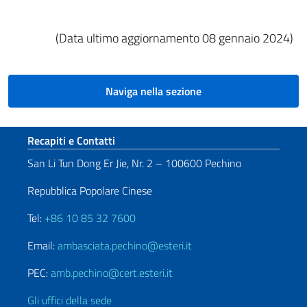
(Data ultimo aggiornamento 08 gennaio 2024)
Naviga nella sezione
Sezione footer
Recapiti e Contatti
San Li Tun Dong Er Jie, Nr. 2 – 100600 Pechino
Repubblica Popolare Cinese
Tel:
+86 10 85 32 7600
Email:
ambasciata.pechino@esteri.it
PEC:
amb.pechino@cert.esteri.it
Gli uffici della sede