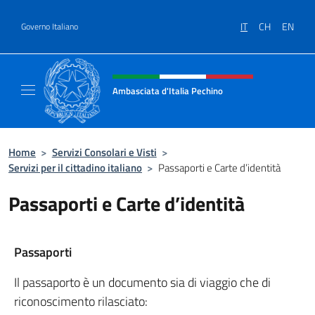
Salta al contenuto
IT
CH
EN
Governo Italiano
Intestazione sito, social e menù
Ambasciata d'Italia Pechino
Il nuovo sito dell'Ambasciata d'Italia Pechin
Home
>
Servizi Consolari e Visti
>
Servizi per il cittadino italiano
>
Passaporti e Carte d’identità
Passaporti e Carte d’identità
Passaporti
Il passaporto è un documento sia di viaggio che di
riconoscimento rilasciato: