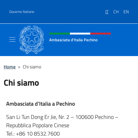
Salta al contenuto
IT
CH
EN
Governo Italiano
Intestazione sito, social e menù
Ambasciata d'Italia Pechino
Il nuovo sito dell'Ambasciata d'Italia Pechin
Home
>
Chi siamo
Chi siamo
Ambasciata d’Italia a Pechino
San Li Tun Dong Er Jie, Nr. 2 – 100600 Pechino –
Repubblica Popolare Cinese
Tel.: +86 10 8532.7600