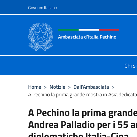
Salta al contenuto
Governo Italiano
Intestazione sito, social 
Ambasciata d'Italia Pechino
Il nuovo sito dell'Ambasciata d'Ital
Chi s
Home
>
Notizie
>
Dall’Ambasciata
>
A Pechino la prima grande mostra in Asia dedicata 
A Pechino la prima grande
Andrea Palladio per i 55 a
diplomatiche Italia-Cina