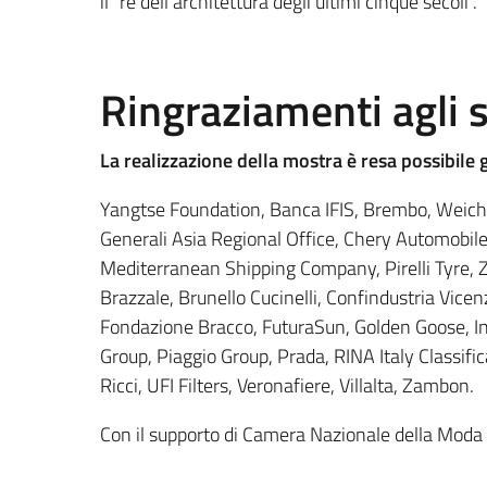
il “re dell’architettura degli ultimi cinque secoli”.
Ringraziamenti agli 
La realizzazione della mostra è resa possibile g
Yangtse Foundation, Banca IFIS, Brembo, Weich
Generali Asia Regional Office, Chery Automobil
Mediterranean Shipping Company, Pirelli Tyre, Zo
Brazzale, Brunello Cucinelli, Confindustria Vi
Fondazione Bracco, FuturaSun, Golden Goose, In
Group, Piaggio Group, Prada, RINA Italy Classif
Ricci, UFI Filters, Veronafiere, Villalta, Zambon.
Con il supporto di Camera Nazionale della Moda I