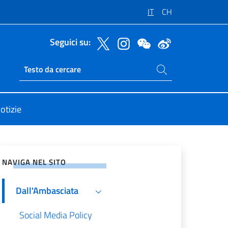
IT
CH
Seguici su:
Cerca nel sito
Ricerca sito live
otizie
vidi sui Social Network
NAVIGA NEL SITO
Dall'Ambasciata
Social Media Policy