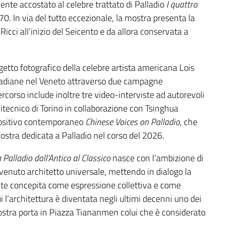
mente accostato al celebre trattato di Palladio
I quattro
70. In via del tutto eccezionale, la mostra presenta la
icci all’inizio del Seicento e da allora conservata a
ogetto fotografico della celebre artista americana Lois
ladiane nel Veneto attraverso due campagne
ercorso include inoltre tre video-interviste ad autorevoli
itecnico di Torino in collaborazione con Tsinghua
positivo contemporaneo
Chinese Voices on Palladio
, che
tra dedicata a Palladio nel corso del 2026.
 Palladio dall’Antico al Classico
nasce con l’ambizione di
divenuto architetto universale, mettendo in dialogo la
ente concepita come espressione collettiva e come
i l’architettura è diventata negli ultimi decenni uno dei
mostra porta in Piazza Tiananmen colui che è considerato