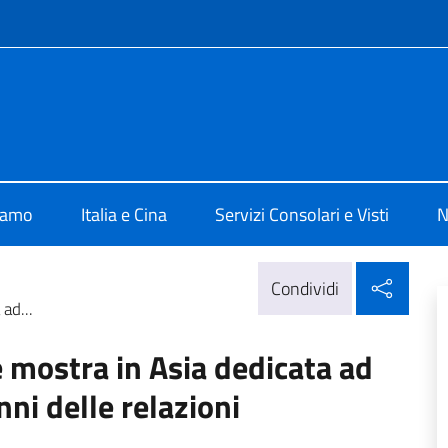
e menù
ia Pechino
iamo
Italia e Cina
Servizi Consolari e Visti
N
Condi
Condividi
ad...
 mostra in Asia dedicata ad
nni delle relazioni