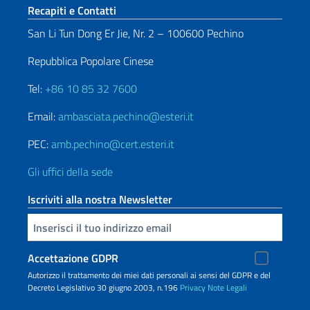
Sezione footer
Recapiti e Contatti
San Li Tun Dong Er Jie, Nr. 2 – 100600 Pechino
Repubblica Popolare Cinese
Tel:
+86 10 85 32 7600
Email:
ambasciata.pechino@esteri.it
PEC:
amb.pechino@cert.esteri.it
Gli uffici della sede
Iscriviti alla nostra Newsletter
Inserisci la tua email
Accettazione GDPR
Autorizzo il trattamento dei miei dati personali ai sensi del GDPR e del
Decreto Legislativo 30 giugno 2003, n.196
Privacy
Note Legali