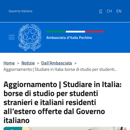
Salta al contenuto
IT
CH
EN
Governo Italiano
Intestazione sito, social e menù
Ambasciata d'Italia Pechino
Il nuovo sito dell'Ambasciata d'Italia Pechin
Home
>
Notizie
>
Dall’Ambasciata
>
Aggiornamento | Studiare in Italia: borse di studio per studenti...
Aggiornamento | Studiare in Italia:
borse di studio per studenti
stranieri e italiani residenti
all’estero offerte dal Governo
italiano