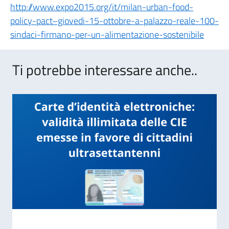
http://www.expo2015.org/it/milan-urban-food-
policy-pact–giovedi-15-ottobre-a-palazzo-reale-100-
sindaci-firmano-per-un-alimentazione-sostenibile
Ti potrebbe interessare anche..