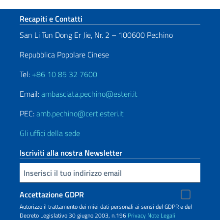
Sezione footer
Recapiti e Contatti
San Li Tun Dong Er Jie, Nr. 2 – 100600 Pechino
Repubblica Popolare Cinese
Tel:
+86 10 85 32 7600
Email:
ambasciata.pechino@esteri.it
PEC:
amb.pechino@cert.esteri.it
Gli uffici della sede
Iscriviti alla nostra Newsletter
Inserisci la tua email
Accettazione GDPR
Autorizzo il trattamento dei miei dati personali ai sensi del GDPR e del
Decreto Legislativo 30 giugno 2003, n.196
Privacy
Note Legali