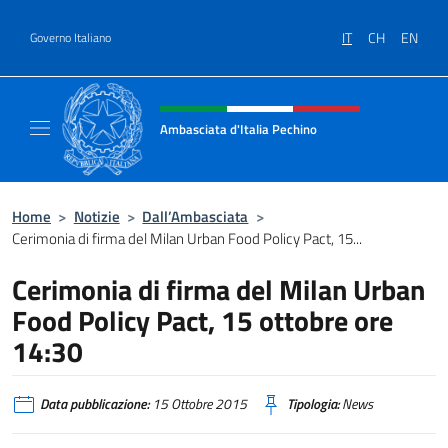
Salta al contenuto
IT
CH
EN
Governo Italiano
Intestazione sito, social e menù
Ambasciata d'Italia Pechino
Il nuovo sito dell'Ambasciata d'Italia Pechin
Home
>
Notizie
>
Dall’Ambasciata
>
Cerimonia di firma del Milan Urban Food Policy Pact, 15...
Cerimonia di firma del Milan Urban
Food Policy Pact, 15 ottobre ore
14:30
Data pubblicazione:
15 Ottobre 2015
Tipologia:
News