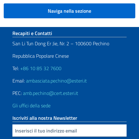
Naviga nella sezione
Sezione footer
Recapiti e Contatti
San Li Tun Dong Er Jie, Nr. 2 – 100600 Pechino
Repubblica Popolare Cinese
Tel:
+86 10 85 32 7600
Email:
ambasciata.pechino@esteri.it
PEC:
amb.pechino@cert.esteri.it
Gli uffici della sede
Iscriviti alla nostra Newsletter
Inserisci la tua email